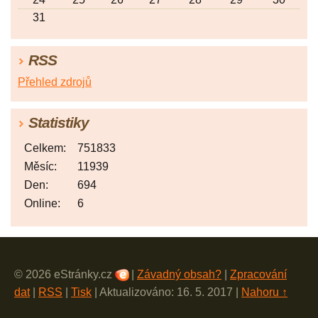
31
RSS
Přehled zdrojů
Statistiky
Celkem:
751833
Měsíc:
11939
Den:
694
Online:
6
© 2026 eStránky.cz
|
Závadný obsah?
|
Zpracování
dat
|
RSS
|
Tisk
|
Aktualizováno: 16. 5. 2017
|
Nahoru ↑