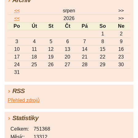
<<
srpen
>>
<<
2026
>>
Po
Út
St
Čt
Pá
So
Ne
1
2
3
4
5
6
7
8
9
10
11
12
13
14
15
16
17
18
19
20
21
22
23
24
25
26
27
28
29
30
31
RSS
Přehled zdrojů
Statistiky
Celkem:
751368
Měsíc:
13312