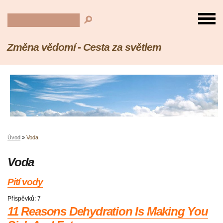
Změna vědomí - Cesta za světlem
Úvod
»
Voda
Voda
Pití vody
Příspěvků:
7
11 Reasons Dehydration Is Making You