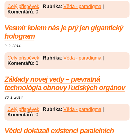
Celý příspěvek
|
Rubrika:
Věda - paradigma
|
Komentářů:
0
Vesmír kolem nás je prý jen gigantický
hologram
3. 2. 2014
Celý příspěvek
|
Rubrika:
Věda - paradigma
|
Komentářů:
0
Základy novej vedy – prevratná
technológia obnovy ľudských orgánov
30. 1. 2014
Celý příspěvek
|
Rubrika:
Věda - paradigma
|
Komentářů:
0
Vědci dokázali existenci paralelních