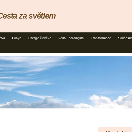
esta za světlem
živa
Pohyb
Energie člověka
Věda - paradigma
Transformace
Současná