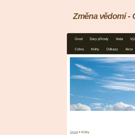
Změna vědomí - C
Úvod
Dary přírody
Voda
Vý
Cobra
Knihy
Odkazy
Akce
Úvod
»
Knihy