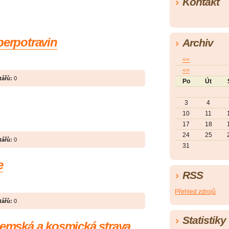
Kontakt
perpotravin
Archiv
<<
<<
ářů:
0
Po
Út
3
4
10
11
17
18
24
25
ářů:
0
31
e
RSS
Přehled zdrojů
ářů:
0
Statistiky
zemská a kosmická strava