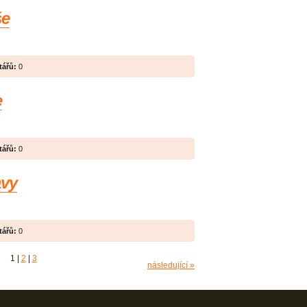
še
ářů:
0
e
ářů:
0
avy
ářů:
0
1
|
2
|
3
následující »