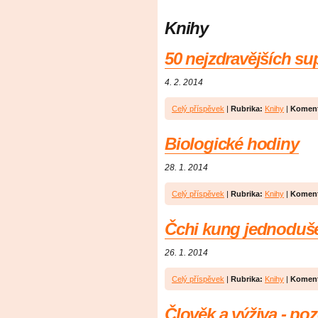
Knihy
50 nejzdravějších su
4. 2. 2014
Celý příspěvek
|
Rubrika:
Knihy
|
Koment
Biologické hodiny
28. 1. 2014
Celý příspěvek
|
Rubrika:
Knihy
|
Koment
Čchi kung jednoduš
26. 1. 2014
Celý příspěvek
|
Rubrika:
Knihy
|
Koment
Člověk a výživa - po