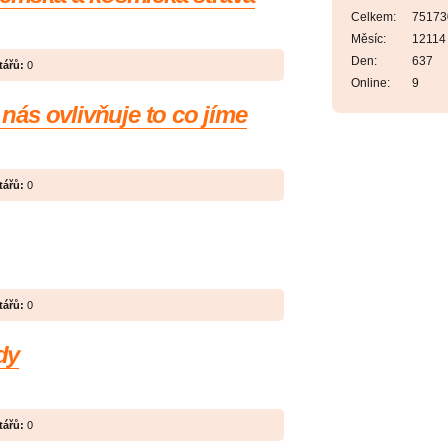
Celkem:
75173
Měsíc:
12114
Den:
637
ářů:
0
Online:
9
k nás ovlivňuje to co jíme
ářů:
0
ářů:
0
dy
ářů:
0