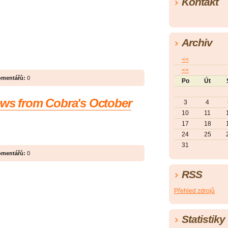
Kontakt
Archiv
<<
<<
mentářů:
0
Po
Út
ews from Cobra's October
3
4
10
11
17
18
24
25
31
mentářů:
0
RSS
Přehled zdrojů
Statistiky