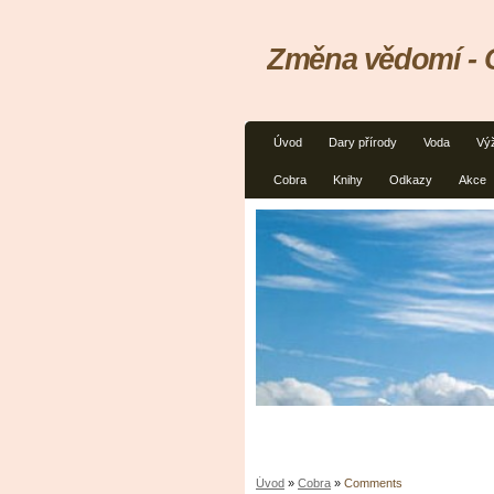
Změna vědomí - C
Úvod
Dary přírody
Voda
Vý
Cobra
Knihy
Odkazy
Akce
Úvod
»
Cobra
»
Comments