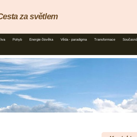
esta za světlem
živa
Pohyb
Energie člověka
Věda - paradigma
Transformace
Současná