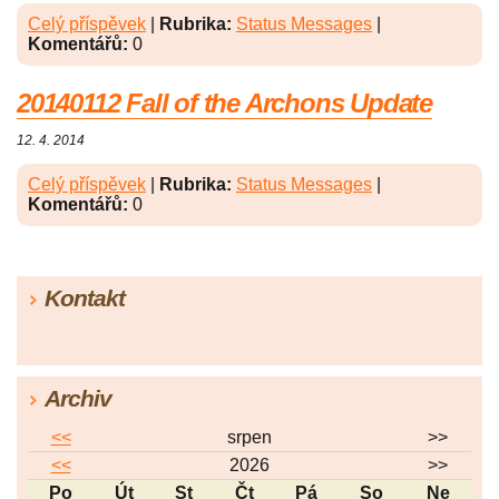
Celý příspěvek
|
Rubrika:
Status Messages
|
Komentářů:
0
20140112 Fall of the Archons Update
12. 4. 2014
Celý příspěvek
|
Rubrika:
Status Messages
|
Komentářů:
0
Kontakt
Archiv
<<
srpen
>>
<<
2026
>>
Po
Út
St
Čt
Pá
So
Ne